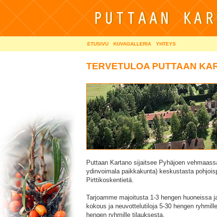
ETUSIVU
KUVAGALLERIA
YHTEYS
TERVETULOA PUTTAAN KA
Puttaan Kartano sijaitsee Pyhäjoen vehmaass
ydinvoimala paikkakunta) keskustasta pohjois
Pirttikoskentietä.
Tarjoamme majoitusta 1-3 hengen huoneissa 
kokous ja neuvottelutiloja 5-30 hengen ryhmill
hengen ryhmille tilauksesta.